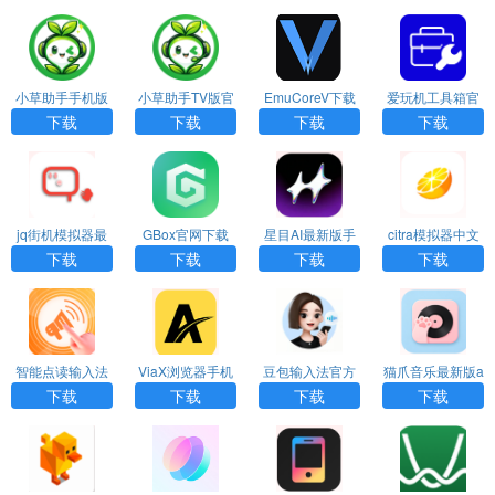
小草助手手机版
小草助手TV版官
EmuCoreV下载
爱玩机工具箱官
官网下载
方下载
网下载
下载
下载
下载
下载
jq街机模拟器最
GBox官网下载
星目AI最新版手
citra模拟器中文
新版下载
机应用下载
版app下载
下载
下载
下载
下载
智能点读输入法
ViaX浏览器手机
豆包输入法官方
猫爪音乐最新版a
手机版下载
版下载
免费版下载
pp下载
下载
下载
下载
下载