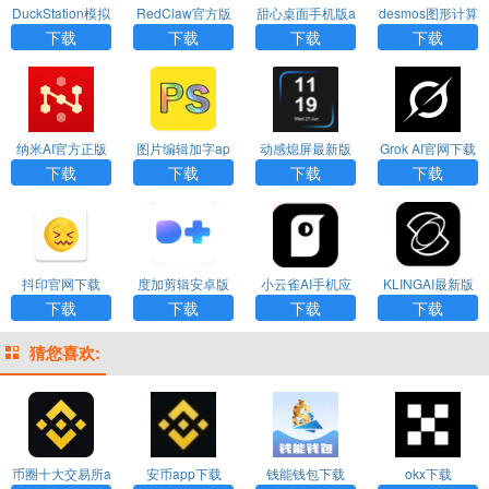
DuckStation模拟
RedClaw官方版
甜心桌面手机版a
desmos图形计算
器安卓下载
pp最新下载
器安卓版下载
下载
下载
下载
下载
纳米AI官方正版
图片编辑加字ap
动感熄屏最新版
Grok AI官网下载
下载
p最新版下载
下载
下载
下载
下载
下载
抖印官网下载
度加剪辑安卓版
小云雀AI手机应
KLINGAI最新版
下载
用下载
下载
下载
下载
下载
下载
猜您喜欢:
币圈十大交易所a
安币app下载
钱能钱包下载
okx下载