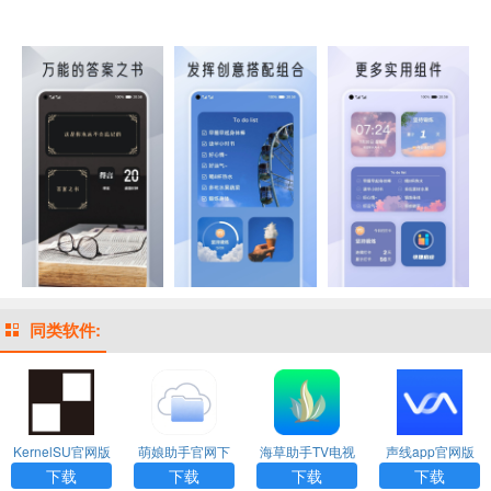
同类软件:
KernelSU官网版
萌娘助手官网下
海草助手TV电视
声线app官网版
下载
载安装最新版
版下载
下载
下载
下载
下载
下载