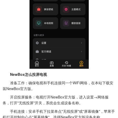
NewBox怎么投屏电视
准备工作‌：确保电视和手机连接同一个WiFi网络，在本站下载安
装NewBox官方版。
‌开启投屏服务‌：电视打开NewBox官方版，进入设置→网络服
务，打开"无线投屏"开关，系统会生成设备名称。
‌手机连接‌：安卓手机下拉菜单点"无线投屏"或"屏幕镜像"，苹果手
机打开控制中心点"屏幕镜像"，选择NewBox官方版设备名称。‌‌‌