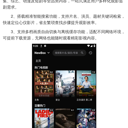
集、综艺、动漫及短剧等全品类内容，一站式满足用户多样化观影追
剧需求。
2、搭载精准智能搜索功能，支持片名、演员、题材关键词检索，
快速定位心仪影片，省去繁琐查找步骤提升观影效率。
3、支持多档画质自由切换与离线缓存功能，适配不同网络环境，
可提前下载资源，无网络也能随时观看精彩影视内容。