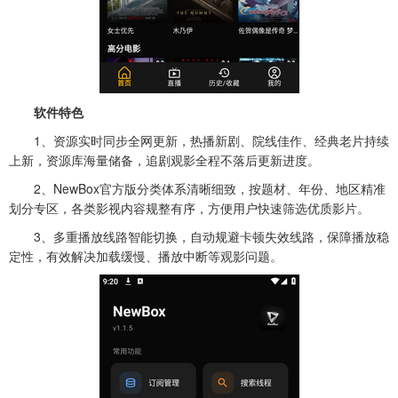
软件特色
1、资源实时同步全网更新，热播新剧、院线佳作、经典老片持续
上新，资源库海量储备，追剧观影全程不落后更新进度。
2、NewBox官方版分类体系清晰细致，按题材、年份、地区精准
划分专区，各类影视内容规整有序，方便用户快速筛选优质影片。
3、多重播放线路智能切换，自动规避卡顿失效线路，保障播放稳
定性，有效解决加载缓慢、播放中断等观影问题。