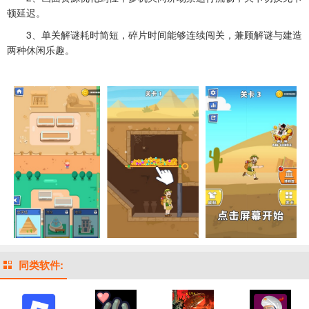
顿延迟。
3、单关解谜耗时简短，碎片时间能够连续闯关，兼顾解谜与建造
两种休闲乐趣。
同类软件: