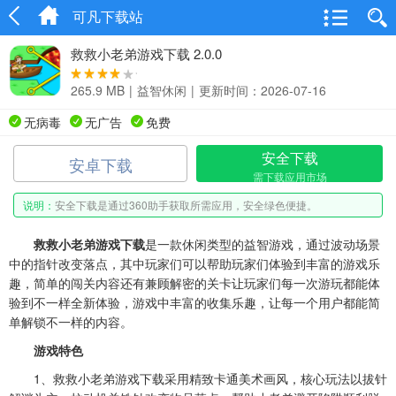
可凡下载站
救救小老弟游戏下载 2.0.0
265.9 MB
|
益智休闲
|
更新时间：2026-07-16
无病毒
无广告
免费
安全下载
安卓下载
需下载应用市场
说明：
安全下载是通过360助手获取所需应用，安全绿色便捷。
救救小老弟游戏下载
是一款休闲类型的益智游戏，通过波动场景
中的指针改变落点，其中玩家们可以帮助玩家们体验到丰富的游戏乐
趣，简单的闯关内容还有兼顾解密的关卡让玩家们每一次游玩都能体
验到不一样全新体验，游戏中丰富的收集乐趣，让每一个用户都能简
单解锁不一样的内容。
游戏特色
1、救救小老弟游戏下载采用精致卡通美术画风，核心玩法以拔针