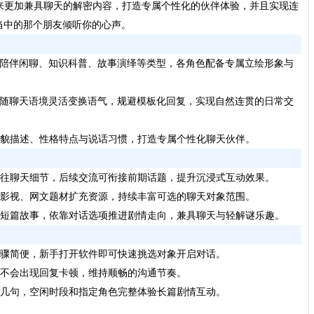
来更加兼具聊天的解密内容，打造专属个性化的伙伴体验，并且实现连
当中的那个朋友倾听你的心声。
陪伴闲聊、知识科普、故事演绎等类型，各角色配备专属立绘形象与
随聊天语境灵活变换语气，规避模板化回复，实现自然连贯的日常交
貌描述、性格特点与说话习惯，打造专属个性化聊天伙伴。
往聊天细节，后续交流可衔接前期话题，提升沉浸式互动效果。
影视、网文题材扩充资源，持续丰富可选的聊天对象范围。
短篇故事，依靠对话选项推进剧情走向，兼具聊天与轻解谜乐趣。
骤简便，新手打开软件即可快速挑选对象开启对话。
不会出现回复卡顿，维持顺畅的沟通节奏。
几句，空闲时段和指定角色完整体验长篇剧情互动。