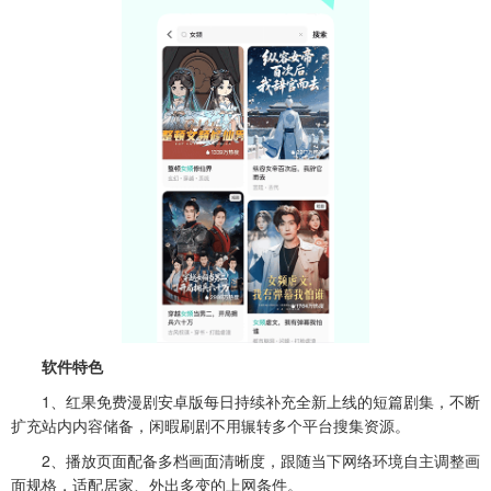
软件特色
1、红果免费漫剧安卓版每日持续补充全新上线的短篇剧集，不断
扩充站内内容储备，闲暇刷剧不用辗转多个平台搜集资源。
2、播放页面配备多档画面清晰度，跟随当下网络环境自主调整画
面规格，适配居家、外出多变的上网条件。