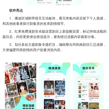
软件亮点
1、播放区域附带留言互动板块，看完单集内容后留下个人观感，
和其他收看者探讨剧集里的各类剧情细节。
2、红果免费漫剧安卓版设置剧目上新提醒设置，标记持续连载的
篇目后，内容更新便会推送提示，避免错过连载内容最新分集。
3、划分多款主题剧集专题栏目，编辑整合同风格剧目汇总成册，
方便偏爱同类剧情的用户批量浏览内容。