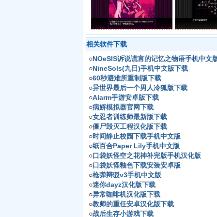
相关软件下载
○
NOeSIS诉说谎言的记忆之物语手机中文
○
NineSols(九日)手机中文版下载
○
60秒避难所重制版下载
○
异世界最后一个男人冷狐版下载
○
Alarm手游安卓版下载
○
病娇模拟器官网下载
○
女忍者训练师最新版下载
○
僵尸毁灭工程汉化版下载
○
时间静止校园下载手机中文版
○
纸百合Paper Lily手机中文版
○
口袋妖怪空之花神补完版手机汉化版
○
口袋妖怪釉色下载安装安卓版
○
枪弹辩驳v3手机中文版
○
迷你dayz汉化版下载
○
异常咖啡机汉化版下载
○
教师的重任安卓汉化版下载
○
战后生存小游戏下载