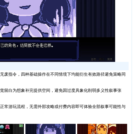
无废指令，四种基础操作在不同情境下均能衍生有效路径避免策略同
觉留白为想象补完提供空间，避免因过度具象化削弱多义性叙事张
正常游玩流程，无需外部攻略或付费内容即可体验全部叙事可能性与