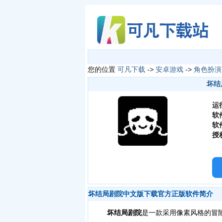
您的位置
可凡下载
->
安卓游戏
->
角色扮演
坏结
运
软
软
授
坏结局剧院中文版下载官方正版软件简介
坏结局剧院
是一款采用像素风格的冒