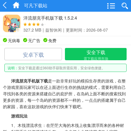
可凡下载站
洋流朋克手机版下载 1.5.2.4
327.2 MB
|
益智休闲
|
更新时间：2026-08-07
无病毒
无广告
免费
安全下载
安卓下载
需下载应用市场
说明：
安全下载是通过360助手获取所需应用，安全绿色便捷。
洋流朋克手机版下载
是一款非常好玩的模拟生存类的游戏，在整
个游戏里面玩家可以在还上面进行生存的挑战的模式，需要利用自己
寻找到各类的资源来搭建自己的庇护所，在岛屿上面不断的搜索找到
更多的资源，每一个岛屿的资源都不一样的，一点点的搭建属于自己
的家园，喜欢这款游戏的伙伴们快来下载吧。
游戏玩法
1、木筏漂流求生：在茫茫大海的木筏上收集漂浮而来的各种材