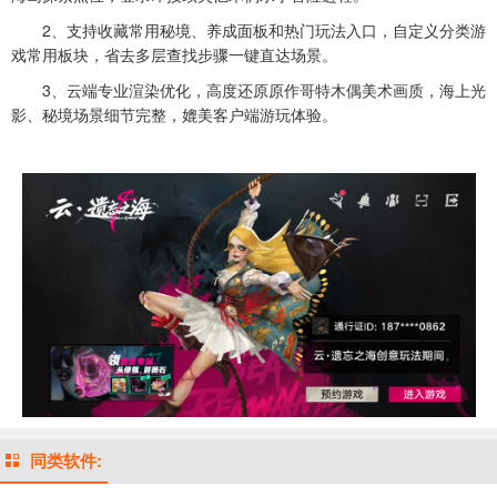
2、支持收藏常用秘境、养成面板和热门玩法入口，自定义分类游
戏常用板块，省去多层查找步骤一键直达场景。
3、云端专业渲染优化，高度还原原作哥特木偶美术画质，海上光
影、秘境场景细节完整，媲美客户端游玩体验。
同类软件: