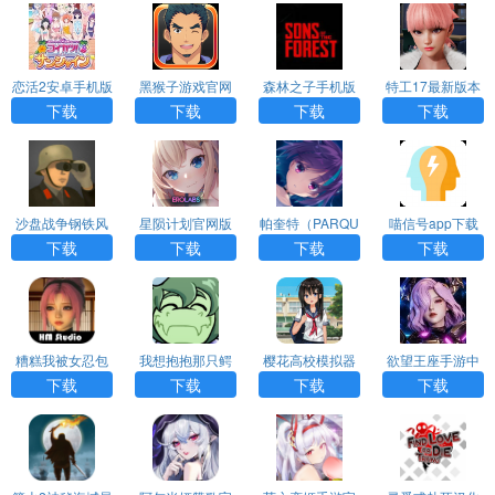
恋活2安卓手机版
黑猴子游戏官网
森林之子手机版
特工17最新版本
中文版
最新下载
下载
24.8下载
下载
下载
下载
下载
沙盘战争钢铁风
星陨计划官网版
帕奎特（PARQU
喵信号app下载
暴手游官方正版
下载
ET）手机汉化版
下载
下载
下载
下载
糟糕我被女忍包
我想抱抱那只鳄
樱花高校模拟器
欲望王座手游中
围了手游版下载
鱼游戏下载
中文版下载
文官网下载
下载
下载
下载
下载