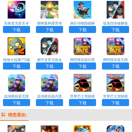
app下载
实验室克星安卓
猫咪森林露营地
疯狂动物园破解
猛鬼宿舍破解版
最新破解版（La
的故事安卓破解
版最新版2023
MOD菜单下载
下载
下载
下载
下载
bBuster）app
版（Cat Forest）
app
植物大战僵尸2破
躺平发育无限金
网吧模拟器内置
网吧模拟器无限
解版下载内购免
币下载
菜单版下载
钞票中文版下载
下载
下载
下载
下载
费
战地模拟器无限
战地模拟器内置
世界巴士驾驶模
世界巴士驾驶模
子弹全武器解锁
作弊菜单版MoD
拟器中文版无限
拟器内置修改版
下载
下载
下载
下载
下载
下载
金币版下载
下载
猜您喜欢: