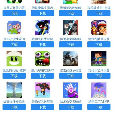
火柴人联盟内置
地铁跑酷牛津内
汤姆猫跑酷破解
模拟建造3中文版
功能菜单下载
购版内置菜单
版下载免费
无限金币无限等
下载
下载
下载
下载
级
米加小镇世界20
我功夫特牛破解
猛鬼宿舍破解版
地铁跑酷全皮肤
26最新版破解版
版下载安装
MOD菜单下载
全滑板全背饰中
下载
下载
下载
下载
无广告
文版
蠢蠢的死法4破解
僵尸尖叫内置MO
进击的战争机器
英雄工艺绊倒赛
版（DWTD4）a
D修改器最新版
破解版最新版ap
跑破解版（Hero
下载
下载
下载
下载
pp下载
p
Craft）app下载
爆破物理模拟器
怪物军队破解版
法术杂耍者破解
糖果工厂ASMR
破解版app下载
（Monster Aroun
版（Spells Juggl
破解版（Candy
下载
下载
下载
下载
d）app下载
er）app
Factory ASMR）