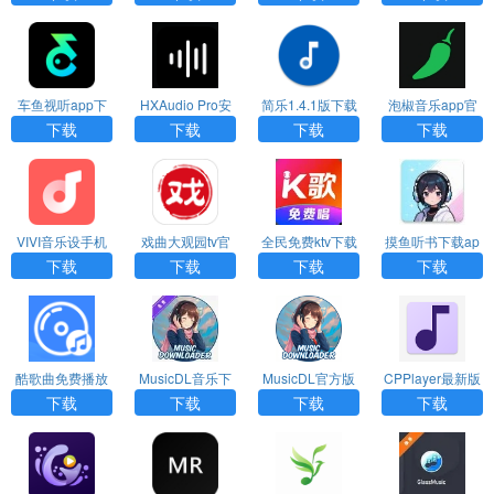
车鱼视听app下
HXAudio Pro安
简乐1.4.1版下载
泡椒音乐app官
载官网版
卓版
网下载
下载
下载
下载
下载
VIVI音乐设手机
戏曲大观园tv官
全民免费ktv下载
摸鱼听书下载ap
版
方版
p最新版
下载
下载
下载
下载
酷歌曲免费播放
MusicDL音乐下
MusicDL官方版
CPPlayer最新版
器下载安装手机
载
下载
下载
下载
下载
下载
版