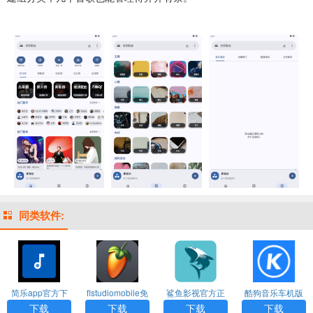
同类软件:
简乐app官方下
flstudiomobile免
鲨鱼影视官方正
酷狗音乐车机版
载
费版下载
版下载
官网下载
下载
下载
下载
下载