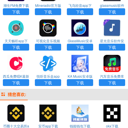
潮生FM免费下载
Mineradio官方版
飞鸟轻音app下
glassmusic软件
官网版
下载
载安装最新版
下载
下载
下载
下载
下载
天天畅听app下
可视化音乐视频
GlassMusic安卓
星光音乐软件安
载安装免费
制作软件下载安
版下载
卓版
下载
下载
下载
下载
装免费
西瓜免费唱K最新
悦听音乐盒app
KA Music安卓版
汽车音乐免费库
版本下载
官方下载
下载
最新版app
下载
下载
下载
下载
猜您喜欢:
币圈十大交易所a
安币app下载
钱能钱包下载
okx下载