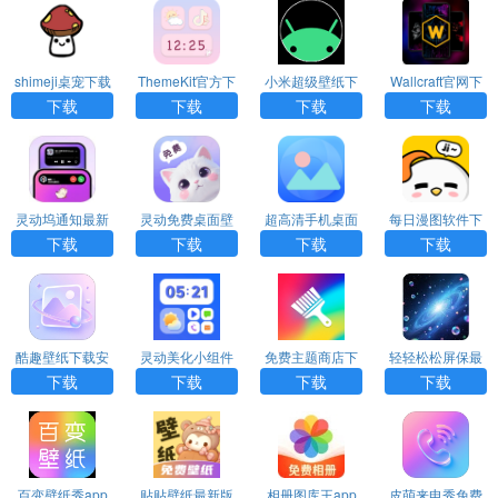
shimeji桌宠下载
ThemeKit官方下
小米超级壁纸下
Wallcraft官网下
中文版
载
载
载安卓版
下载
下载
下载
下载
灵动坞通知最新
灵动免费桌面壁
超高清手机桌面
每日漫图软件下
版
纸下载安装手机
主题壁纸精选下
载
下载
下载
下载
下载
版
载安装最新版
酷趣壁纸下载安
灵动美化小组件
免费主题商店下
轻轻松松屏保最
装手机版
下载安装手机版
载安装手机版
新版
下载
下载
下载
下载
百变壁纸秀app
贴贴壁纸最新版
相册图库王app
皮萌来电秀免费