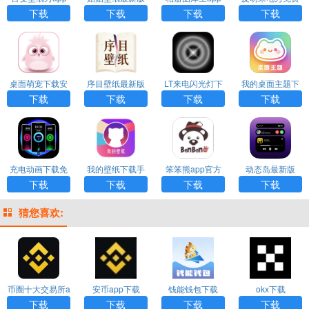
下载最新版
下载最新版
下载
下载
下载
下载
下载
桌面萌宠下载安
序目壁纸最新版
LT来电闪光灯下
我的桌面主题下
装最新版
载最新版
载软件
下载
下载
下载
下载
充电动画下载免
我的壁纸下载手
笨笨熊app官方
动态岛最新版
费
机版
版
下载
下载
下载
下载
猜您喜欢:
币圈十大交易所a
安币app下载
钱能钱包下载
okx下载
pp下载
下载
下载
下载
下载