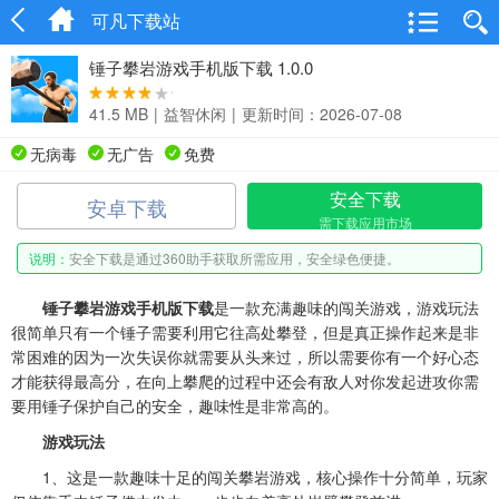
可凡下载站
锤子攀岩游戏手机版下载 1.0.0
41.5 MB
|
益智休闲
|
更新时间：2026-07-08
无病毒
无广告
免费
安全下载
安卓下载
需下载应用市场
说明：
安全下载是通过360助手获取所需应用，安全绿色便捷。
锤子攀岩游戏手机版下载
是一款充满趣味的闯关游戏，游戏玩法
很简单只有一个锤子需要利用它往高处攀登，但是真正操作起来是非
常困难的因为一次失误你就需要从头来过，所以需要你有一个好心态
才能获得最高分，在向上攀爬的过程中还会有敌人对你发起进攻你需
要用锤子保护自己的安全，趣味性是非常高的。
游戏玩法
1、这是一款趣味十足的闯关攀岩游戏，核心操作十分简单，玩家