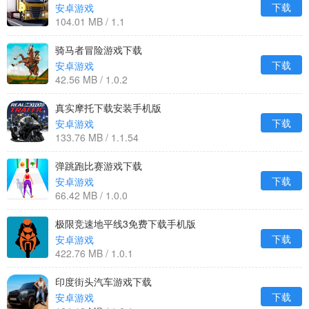
下载
安卓游戏
104.01 MB / 1.1
骑马者冒险游戏下载
下载
安卓游戏
42.56 MB / 1.0.2
真实摩托下载安装手机版
下载
安卓游戏
133.76 MB / 1.1.54
弹跳跑比赛游戏下载
下载
安卓游戏
66.42 MB / 1.0.0
极限竞速地平线3免费下载手机版
下载
安卓游戏
422.76 MB / 1.0.1
印度街头汽车游戏下载
下载
安卓游戏