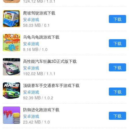
124.12 MB / 1.0.1
爬坡驾驶游戏下载
下载
安卓游戏
58.03 MB / 0.1
乌龟乌龟跳游戏下载
下载
安卓游戏
9.16 MB / 1.0
高性能汽车狂飙3D正式版下载
下载
安卓游戏
192.02 MB / 1.1.1
顶级赛车手交通赛车手游戏下载
下载
安卓游戏
92.39 MB / 1.0.2
防御进化跑游戏下载
下载
安卓游戏
23.42 MB / 1.0