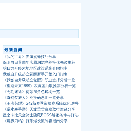
最新新闻
《我的世界》养殖蜜蜂技巧分享
保卫向日葵周年庆恩润韶光兑换优先级推荐
明日方舟终末地地区建设系统介绍指南
我独自升级起立觉醒新手开荒入门指南
《我独自升级起立觉醒》职业选择分析一览
《重返未来1999》灰调蓝抽取推荐分析一览
《无期迷途》荷尔加角色说明一览
《奇幻梦旅人》兑换码总汇一览分享
《王者荣耀》S42新赛季巅峰赛系统优化说明一览
《逆水寒手游》天墟垂雪白发取得途径分享
星之卡比天空骑士隐藏BOSS解锁条件与打法指南
《境界刀鸣》打系爆发流阵容指南分享