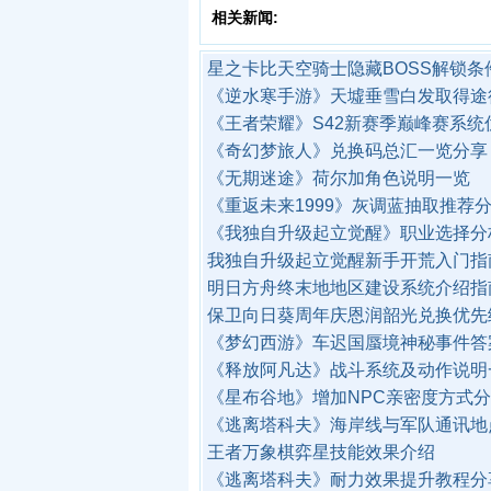
相关新闻:
星之卡比天空骑士隐藏BOSS解锁条
《逆水寒手游》天墟垂雪白发取得途
《王者荣耀》S42新赛季巅峰赛系统
《奇幻梦旅人》兑换码总汇一览分享
《无期迷途》荷尔加角色说明一览
《重返未来1999》灰调蓝抽取推荐
《我独自升级起立觉醒》职业选择分
我独自升级起立觉醒新手开荒入门指
明日方舟终末地地区建设系统介绍指
保卫向日葵周年庆恩润韶光兑换优先
《梦幻西游》车迟国蜃境神秘事件答
《释放阿凡达》战斗系统及动作说明
《星布谷地》增加NPC亲密度方式
《逃离塔科夫》海岸线与军队通讯地
王者万象棋弈星技能效果介绍
《逃离塔科夫》耐力效果提升教程分