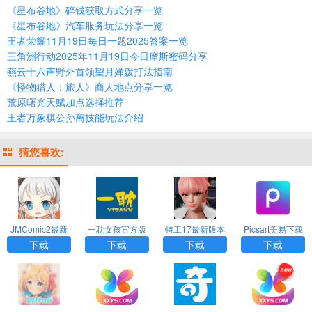
《星布谷地》碎钱获取方式分享一览
《星布谷地》汽车服务玩法分享一览
王者荣耀11月19日每日一题2025答案一览
三角洲行动2025年11月19日今日摩斯密码分享
燕云十六声野外首领望月婵媛打法指南
《怪物猎人：旅人》商人地点分享一览
荒原曙光天赋加点选择推荐
王者万象棋公孙离技能玩法介绍
猜您喜欢:
JMComic2最新
一耽女孩官方版
特工17最新版本
Picsart美易下载
安装包
下载漫画安装
24.8下载
正版免费中文版
下载
下载
下载
下载