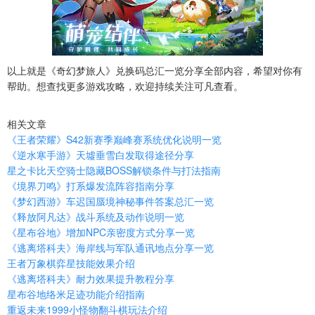
以上就是《奇幻梦旅人》兑换码总汇一览分享全部内容，希望对你有
帮助。想查找更多游戏攻略，欢迎持续关注可凡查看。
相关文章
《王者荣耀》S42新赛季巅峰赛系统优化说明一览
《逆水寒手游》天墟垂雪白发取得途径分享
星之卡比天空骑士隐藏BOSS解锁条件与打法指南
《境界刀鸣》打系爆发流阵容指南分享
《梦幻西游》车迟国蜃境神秘事件答案总汇一览
《释放阿凡达》战斗系统及动作说明一览
《星布谷地》增加NPC亲密度方式分享一览
《逃离塔科夫》海岸线与军队通讯地点分享一览
王者万象棋弈星技能效果介绍
《逃离塔科夫》耐力效果提升教程分享
星布谷地络米足迹功能介绍指南
重返未来1999小怪物翻斗棋玩法介绍