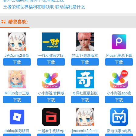
王者荣耀世界福利在哪领取 联动福利是什么
猜您喜欢:
JMComic2最新
一耽女孩官方版
特工17最新版本
Picsart美易下载
安装包
下载漫画安装
24.8下载
正版免费中文版
下载
下载
下载
下载
MiFun官方正版
小小影视 官网版
奇异社区最新版
小小影视app官
下载2026
本
方版下载
下载
下载
下载
下载
roblox国际版官
一起看手机版Ap
jmcomic.2.0.mic
新电视家tv电视