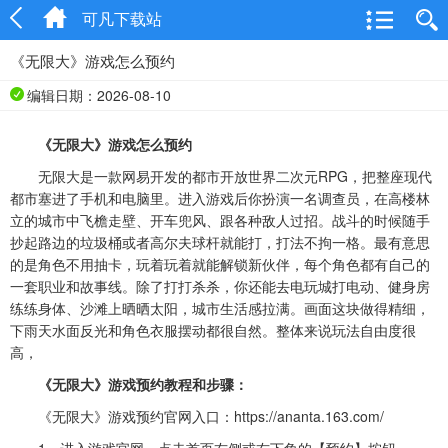
可凡下载站
《无限大》游戏怎么预约
编辑日期：2026-08-10
《无限大》游戏怎么预约
无限大是一款网易开发的都市开放世界二次元RPG，把整座现代
都市塞进了手机和电脑里。进入游戏后你扮演一名调查员，在高楼林
立的城市中飞檐走壁、开车兜风、跟各种敌人过招。战斗的时候随手
抄起路边的垃圾桶或者高尔夫球杆就能打，打法不拘一格。最有意思
的是角色不用抽卡，玩着玩着就能解锁新伙伴，每个角色都有自己的
一套职业和故事线。除了打打杀杀，你还能去电玩城打电动、健身房
练练身体、沙滩上晒晒太阳，城市生活感拉满。画面这块做得精细，
下雨天水面反光和角色衣服摆动都很自然。整体来说玩法自由度很
高，
《无限大》游戏预约教程和步骤：
《无限大》游戏预约官网入口：https://ananta.163.com/