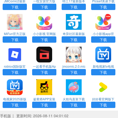
JMComic2最新
一耽女孩官方版
特工17最新版本
Picsart美易下载
安装包
下载漫画安装
24.8下载
正版免费中文版
下载
下载
下载
下载
MiFun官方正版
小小影视 官网版
奇异社区最新版
小小影视app官
下载2026
本
方版下载
下载
下载
下载
下载
roblox国际版官
一起看手机版Ap
jmcomic.2.0.mic
新电视家tv电视
网版入口
p下载安装免费版
传送门1.7.2
直播最新版
下载
下载
下载
下载
电视家2025新版
鉴黄师APP安装
火焰鸟直装下载
好好看官网版下
下载
6.0版本
载
下载
下载
下载
下载
手机版
|
更新时间: 2026-08-11 04:01:02