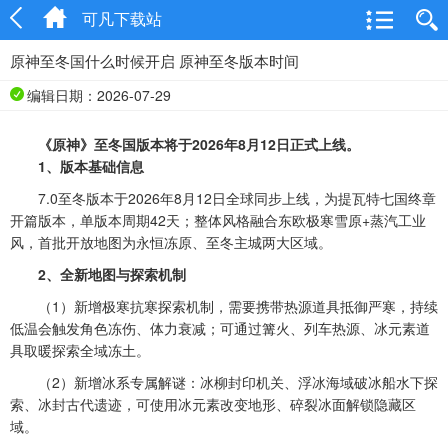
可凡下载站
原神至冬国什么时候开启 原神至冬版本时间
编辑日期：2026-07-29
《原神》至冬国版本将于2026年8月12日正式上线。
1、版本基础信息
7.0至冬版本于2026年8月12日全球同步上线，为提瓦特七国终章
开篇版本，单版本周期42天；整体风格融合东欧极寒雪原+蒸汽工业
风，首批开放地图为永恒冻原、至冬主城两大区域。
2、全新地图与探索机制
（1）新增极寒抗寒探索机制，需要携带热源道具抵御严寒，持续
低温会触发角色冻伤、体力衰减；可通过篝火、列车热源、冰元素道
具取暖探索全域冻土。
（2）新增冰系专属解谜：冰柳封印机关、浮冰海域破冰船水下探
索、冰封古代遗迹，可使用冰元素改变地形、碎裂冰面解锁隐藏区
域。