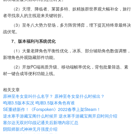
（2）天理、降临者、莱茵多特、妖精族群世界观大幅补全，旅行
者寻找亲人的主线迎来关键转折。
（3）至冬八大势力登场，多方阵营博弈，埋下提瓦特终章最终决
战伏笔。
7、版本福利与系统优化
（1）大量老牌角色平衡性优化，冰系、部分辅助角色数值调整，
新增角色外观隐藏部件功能。
（2）开放PC端画质升级、移动端帧率优化，背包批量筛选、素
材一键合成等便利功能上线。
相关文章
原神至冬女皇叫什么名字？ 原神至冬女皇什么时候出？
鸣潮3.5版本实况 鸣潮3.5版本角色有谁
SE重磅新作！《Forspoken》2022春季上架Steam！
逆水寒手游藏宝阁什么时候开 逆水寒手游藏宝阁开启时间介绍
塞尔达无双封印战记通关后新增内容汇总
阴阳师新式神神无月强度介绍