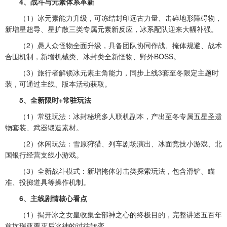
4、战斗与元素体系革新
（1）冰元素能力升级，可冻结封印远古力量、击碎地形障碍物，
新增星超导、星扩散三类专属元素新反应，冰系配队迎来大幅补强。
（2）愚人众怪物全面升级，具备团队协同作战、掩体规避、战术
合围机制，新增机械类、冰封类全新怪物、野外BOSS。
（3）旅行者解锁冰元素主角能力，同步上线3套至冬限定主题时
装，可通过主线、版本活动获取。
5、全新限时+常驻玩法
（1）常驻玩法：冰封秘境多人联机副本，产出至冬专属五星圣遗
物套装、武器锻造素材。
（2）休闲玩法：雪原狩猎、列车剧场演出、冰面竞技小游戏、北
国银行经营支线小游戏。
（3）全新战斗模式：新增掩体射击类探索玩法，包含滑铲、瞄
准、投掷道具等操作机制。
6、主线剧情核心看点
（1）揭开冰之女皇收集全部神之心的终极目的，完整讲述五百年
前坎瑞亚覆灭后冰神的过往转变。