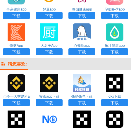
事亲健康app
好豆app
瑜伽健康app
孕妇备孕app
下载
下载
下载
下载
快烹App
大厨子App
心知岛app
乐汁健康app
下载
下载
下载
下载
猜您喜欢:
币圈十大交易所a
安币app下载
钱能钱包下载
okx下载
pp下载
下载
下载
下载
下载