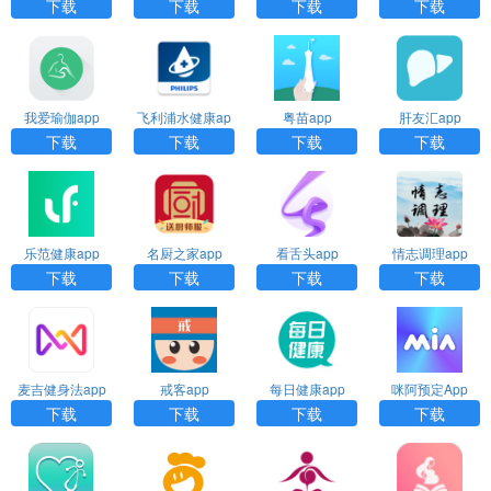
员版本
y）app
下载
下载
下载
下载
我爱瑜伽app
飞利浦水健康ap
粤苗app
肝友汇app
p
下载
下载
下载
下载
乐范健康app
名厨之家app
看舌头app
情志调理app
下载
下载
下载
下载
麦吉健身法app
戒客app
每日健康app
咪阿预定App
下载
下载
下载
下载