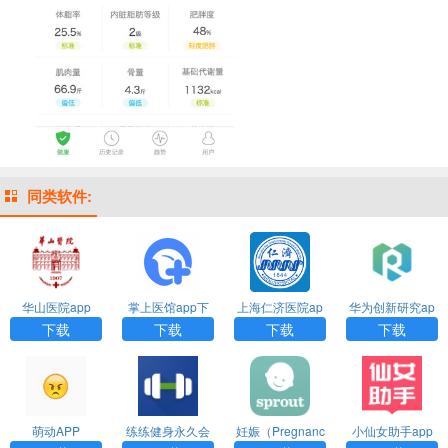
同类软件:
华山医院app
掌上医馆app下
上海仁济医院ap
华为创新研究ap
载最新版本
p
p下载官网版
下载
下载
下载
下载
萌动APP
练练健身永久会
妊娠（Pregnanc
小仙女助手app