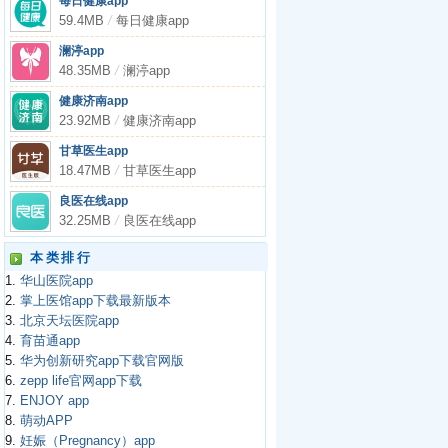
每日健康app
59.4MB
/
每日健康app
澜渟app
48.35MB
/
澜渟app
健康济南app
23.92MB
/
健康济南app
甘草医生app
18.47MB
/
甘草医生app
良医在线app
32.25MB
/
良医在线app
本类排行
1.
华山医院app
2.
掌上医馆app下载最新版本
3.
北京天坛医院app
4.
育苗通app
5.
华为创新研究app下载官网版
6.
zepp life官网app下载
7.
ENJOY app
8.
萌动APP
9.
妊娠（Pregnancy）app