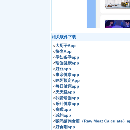
相关软件下载
○
大厨子App
○
快烹App
○
孕妇备孕app
○
瑜伽健康app
○
好豆app
○
事亲健康app
○
咪阿预定App
○
每日健康app
○
天天轻app
○
我爱瑜伽app
○
乐汁健康app
○
瘦啦app
○
减约app
○
嗷呜猫狗食谱（Raw Meat Calculate）a
○
好食期app