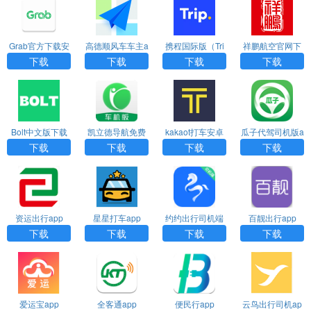
Grab官方下载安
高德顺风车车主a
携程国际版（Tri
祥鹏航空官网下
卓版app
pp官方版最新版
p.com）app
载app
下载
下载
下载
下载
Bolt中文版下载
凯立德导航免费
kakaot打车安卓
瓜子代驾司机版a
车机版2024最新
下载
pp下载
下载
下载
下载
下载
版
资运出行app
星星打车app
约约出行司机端
百靓出行app
下载
下载
下载
下载
爱运宝app
全客通app
便民行app
云鸟出行司机ap