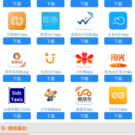
p
下载
下载
下载
下载
万郡智行app
即客出行app
多彩出行司机端a
云谷出行app
pp
下载
下载
下载
下载
乖乖马司机app
九州出行app
小红蜂app
阳光出行车主端a
pp
下载
下载
下载
下载
出租车预订(Sids
小牛快跑app
速搭车app
51出行app
Taxis)app
下载
下载
下载
下载
猜您喜欢: