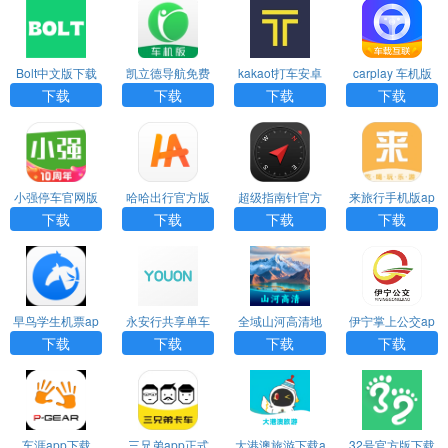
Bolt中文版下载
凯立德导航免费
kakaot打车安卓
carplay 车机版
车机版2024最新
下载
下载
下载
下载
下载
版
小强停车官网版
哈哈出行官方版
超级指南针官方
来旅行手机版ap
下载
下载
正版下载安装
p
下载
下载
下载
下载
早鸟学生机票ap
永安行共享单车
全域山河高清地
伊宁掌上公交ap
p下载
下载app
图下载手机版
p下载
下载
下载
下载
下载
车涯app下载
三兄弟app正式
大港澳旅游下载a
32号官方版下载