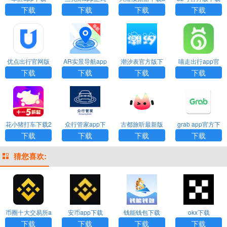
版
pp
下载
下载
下载
下载
优点出行官网版
AR实景导航app
潮汐表官方版下
喵走出行app官
下载
免费下载
载
网版最新版下载
下载
下载
下载
下载
花小猪打车下载2
众行管家app下
古都旅听最新版
grab app官方下
024安卓最新版
载官网版
载安卓版
下载
下载
下载
下载
猜您喜欢:
币圈十大交易所a
安币app下载
钱能钱包下载
okx下载
pp下载
下载
下载
下载
下载