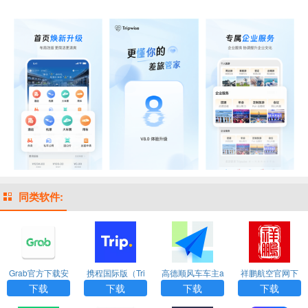
同类软件:
Grab官方下载安
携程国际版（Tri
高德顺风车车主a
祥鹏航空官网下
卓版app
p.com）app
pp官方版最新版
载app
下载
下载
下载
下载