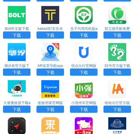
Bolt中文版下载
kakaot打车安卓
瓜子代驾司机版a
凯立德导航免费
下载
pp下载
车机版2024最新
下载
下载
下载
下载
版
潮汐表官方版下
AR实景导航app
优点出行官网版
32号官方版下载
载
免费下载
下载
下载
下载
下载
下载
大港澳旅游下载a
差旅管家官网版
小强停车官网版
哈哈出行官方版
pp
下载
下载
下载
下载
下载
下载
下载