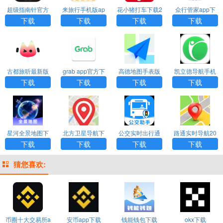
超级指南针官方
来旅行手机版ap
花小猪打车下载2
众行管家app下
正版下载安装
p
024安卓最新版
载官网版
下载
下载
下载
下载
古都旅听最新版
grab app官方下
高德地图手表版
凯立德导航手机
载安卓版
下载官方
版下载最新版本
下载
下载
下载
下载
安装
星河全景地图下
北方卫星导航下
公交实时出行通
路通实时导航20
载安装手机版
载安装官网手机
官方正版
26最新安卓版
下载
下载
下载
下载
版
猜您喜欢:
币圈十大交易所a
安币app下载
钱能钱包下载
okx下载