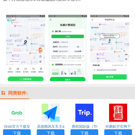
同类软件:
Grab官方下载安
高德顺风车车主a
携程国际版（Tri
祥鹏航空官网下
卓版app
pp官方版最新版
p.com）app
载app
下载
下载
下载
下载