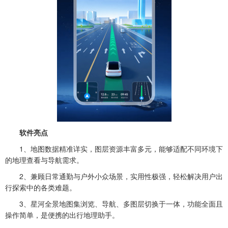
软件亮点
1、地图数据精准详实，图层资源丰富多元，能够适配不同环境下
的地理查看与导航需求。
2、兼顾日常通勤与户外小众场景，实用性极强，轻松解决用户出
行探索中的各类难题。
3、星河全景地图集浏览、导航、多图层切换于一体，功能全面且
操作简单，是便携的出行地理助手。