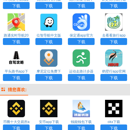
免费下载
下载
载安装官网手机
官方正版
下载
下载
下载
下载
版
路通实时导航20
位智导航中文版
保定通app官方
去看看旅行app
26最新安卓版
下载
版下载
官网版
下载
下载
下载
下载
平头路书app下
摩尼定位免费下
运动走路计步器
鹤壁行app官网
载
载手机版
下载
下载
下载
下载
下载
下载
猜您喜欢:
币圈十大交易所a
安币app下载
钱能钱包下载
okx下载
pp下载
下载
下载
下载
下载