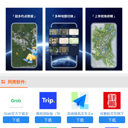
同类软件:
Grab官方下载安
携程国际版（Tri
高德顺风车车主a
祥鹏航空官网下
卓版app
p.com）app
pp官方版最新版
载app
下载
下载
下载
下载