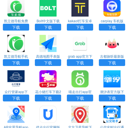
凯立德导航免费
Bolt中文版下载
kakaot打车安卓
carplay 车机版
车机版2024最新
下载
下载
下载
下载
下载
版
凯立德导航手机
高德地图手表版
grab app官方下
古都旅听最新版
版下载最新版本
下载官方
载安卓版
下载
下载
下载
下载
安装
众行管家app下
花小猪打车下载2
喵走出行app官
潮汐表官方版下
载官网版
024安卓最新版
网版最新版下载
载
下载
下载
下载
下载
AR实景导航app
优点出行官网版
北方卫星导航下
公交实时出行通