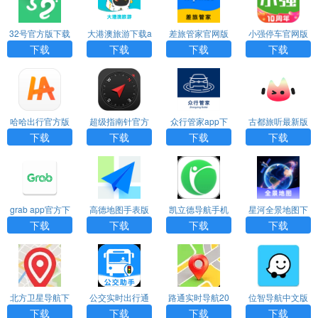
32号官方版下载
大港澳旅游下载a
差旅管家官网版
小强停车官网版
pp
下载
下载
下载
下载
下载
下载
哈哈出行官方版
超级指南针官方
众行管家app下
古都旅听最新版
下载
正版下载安装
载官网版
下载
下载
下载
下载
grab app官方下
高德地图手表版
凯立德导航手机
星河全景地图下
载安卓版
下载官方
版下载最新版本
载安装手机版
下载
下载
下载
下载
安装
北方卫星导航下
公交实时出行通
路通实时导航20
位智导航中文版
载安装官网手机
官方正版
26最新安卓版
下载
下载
下载
下载
下载