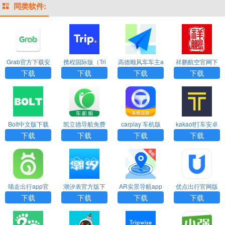
同类软件:
Grab官方下载安
携程国际版（Tri
高德顺风车车主a
祥鹏航空官网下
卓版app
p.com）app
pp官方版最新版
载app
下载
下载
下载
下载
Bolt中文版下载
凯立德导航免费
carplay 车机版
kakaot打车安卓
车机版2024最新
下载
下载
下载
下载
下载
版
喵走出行app官
潮汐表官方版下
AR实景导航app
优点出行官网版
网版最新版下载
载
免费下载
下载
下载
下载
下载
下载