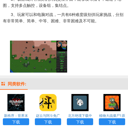
图，支持多点触控，设备组，集结点。
3、玩家可以和电脑对战，一共有6种难度级别供玩家挑战，分别
有非常简单、简单、中等、困难、非常困难及不可能。
同类软件:
新秩序：世界末
赵云与阿斗免广
北方绝境下载中
植物大战僵尸1原
日汉化版游戏AP
告版下载
文版
版下载中文版
下载
下载
下载
下载
P下载