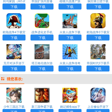
剑与家园（Art of
帝国扩张内置修
植物大战僵尸原
疯狂骑士团下载
Conquest）app
改器MOD
版下载手机版
手机版最新
下载
下载
下载
下载
欧陆战争4下载官
战争进化史手机
火柴人战争下载
欧陆战争3下载安
网手机版
版下载中文版
安装免费版
装手机版
下载
下载
下载
下载
无尽对决手游下
塔王格伦德尔游
火柴人战争传奇
帝国时代3下载手
载中文版
戏游戏下载
王国游戏下载
机版
下载
下载
下载
下载
猜您喜欢:
少年三国志下载
新三国争霸下载
姚记捕鱼app下
上古修仙手游下
载
载