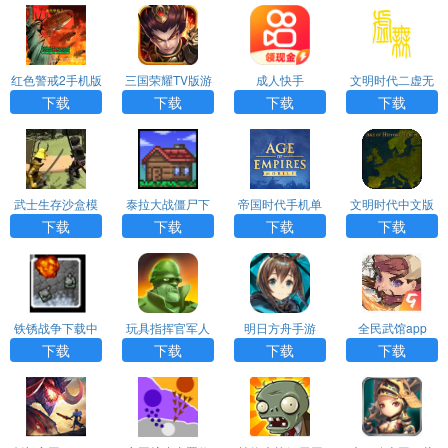
红色警戒2手机版
三国荣耀TV版游
成人快手
文明时代二虚无
戏APP下载
中文版下载
下载
下载
下载
下载
武士生存沙盒模
泰拉大战僵尸下
帝国时代手机单
文明时代中文版
拟器下载安装
载
机版中文版
下载官方版
下载
下载
下载
下载
铁锈战争下载中
玩具指挥官军人
明日方舟手游
全民武馆app
文版
战斗游戏下载
下载
下载
下载
下载