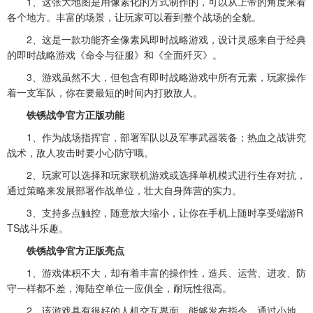
1、这张大地图是用像素化的方式制作的，可以从上帝的角度来看
各个地方。丰富的场景，让玩家可以看到整个战场的全貌。
2、这是一款功能齐全像素风即时战略游戏，设计灵感来自于经典
的即时战略游戏《命令与征服》和《全面歼灭》。
3、游戏虽然不大，但包含有即时战略游戏中所有元素，玩家操作
着一支军队，你在要最短的时间内打败敌人。
铁锈战争官方正版功能
1、作为战场指挥官，部署军队以及军事武器装备；热血之战讲究
战术，敌人攻击时要小心防守哦。
2、玩家可以选择和玩家联机游戏或选择单机模式进行生存对抗，
通过策略来发展部署作战单位，壮大自身阵营的实力。
3、支持多点触控，随意放大缩小，让你在手机上随时享受端游R
TS战斗乐趣。
铁锈战争官方正版亮点
1、游戏体积不大，却有着丰富的操作性，造兵、运营、进攻、防
守一样都不差，海陆空单位一应俱全，耐玩性很高。
2、该游戏具有很好的人机交互界面，能够发布指令，通过小地