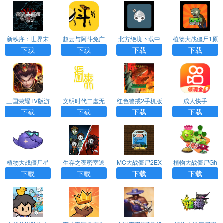
新秩序：世界末
赵云与阿斗免广
北方绝境下载中
植物大战僵尸1原
日汉化版游戏AP
告版下载
文版
版下载中文版
下载
下载
下载
下载
P下载
三国荣耀TV版游
文明时代二虚无
红色警戒2手机版
成人快手
戏APP下载
中文版下载
下载
下载
下载
下载
植物大战僵尸星
生存之夜密室逃
MC大战僵尸2EX
植物大战僵尸Gh
座版手机最新版
脱官方正版下载
PAND版下载
Tr版手机官方版
下载
下载
下载
下载
下载
下载