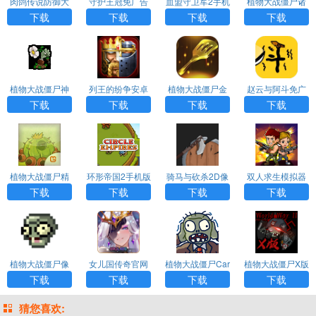
肉鸽传说防御大
守护王冠免广告
血盟守卫军2手机
植物大战僵尸诸
战安卓手机版下
版下载
移植版
神版下载
下载
下载
下载
下载
载
植物大战僵尸神
列王的纷争安卓
植物大战僵尸金
赵云与阿斗免广
金版下载
官方版下载
铲铲版手机最新
告版下载
下载
下载
下载
下载
版
植物大战僵尸精
环形帝国2手机版
骑马与砍杀2D像
双人求生模拟器
华版手游官方最
下载
素版手机版下载
下载安装手机版
下载
下载
下载
下载
新版
植物大战僵尸像
女儿国传奇官网
植物大战僵尸Car
植物大战僵尸X版
素版手游下载官
版下载
d手机版下载
下载
下载
下载
下载
下载
方正版
猜您喜欢: