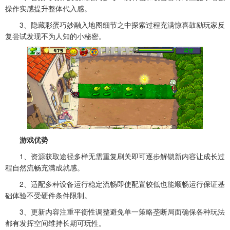
操作实感提升整体代入感。
3、隐藏彩蛋巧妙融入地图细节之中探索过程充满惊喜鼓励玩家反
复尝试发现不为人知的小秘密。
游戏优势
1、资源获取途径多样无需重复刷关即可逐步解锁新内容让成长过
程自然流畅充满成就感。
2、适配多种设备运行稳定流畅即使配置较低也能顺畅运行保证基
础体验不受硬件条件限制。
3、更新内容注重平衡性调整避免单一策略垄断局面确保各种玩法
都有发挥空间维持长期可玩性。