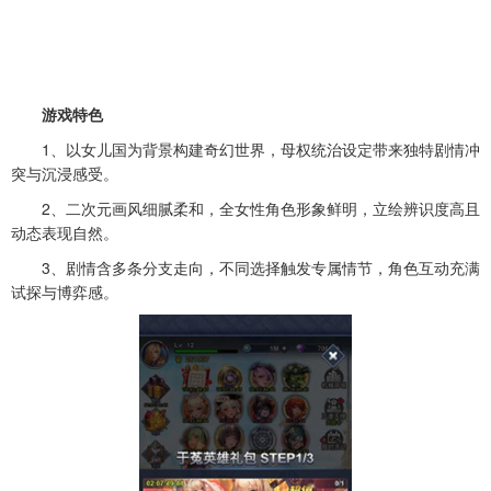
游戏特色
1、以女儿国为背景构建奇幻世界，母权统治设定带来独特剧情冲
突与沉浸感受。
2、二次元画风细腻柔和，全女性角色形象鲜明，立绘辨识度高且
动态表现自然。
3、剧情含多条分支走向，不同选择触发专属情节，角色互动充满
试探与博弈感。