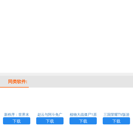
同类软件:
新秩序：世界末
赵云与阿斗免广
植物大战僵尸1原
三国荣耀TV版游
日汉化版游戏AP
告版下载
版下载中文版
戏APP下载
下载
下载
下载
下载
P下载