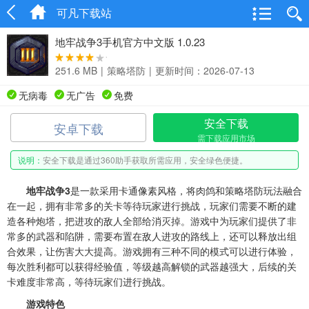
可凡下载站
地牢战争3手机官方中文版 1.0.23
251.6 MB
|
策略塔防
|
更新时间：2026-07-13
无病毒
无广告
免费
安全下载
安卓下载
需下载应用市场
说明：
安全下载是通过360助手获取所需应用，安全绿色便捷。
地牢战争3
是一款采用卡通像素风格，将肉鸽和策略塔防玩法融合
在一起，拥有非常多的关卡等待玩家进行挑战，玩家们需要不断的建
造各种炮塔，把进攻的敌人全部给消灭掉。游戏中为玩家们提供了非
常多的武器和陷阱，需要布置在敌人进攻的路线上，还可以释放出组
合效果，让伤害大大提高。游戏拥有三种不同的模式可以进行体验，
每次胜利都可以获得经验值，等级越高解锁的武器越强大，后续的关
卡难度非常高，等待玩家们进行挑战。
游戏特色