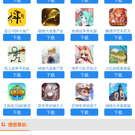
新版
赵云与阿斗免广
植物大战僵尸金
铁锈战争美化版
畅感浮空岛官方
告版下载
铲铲版手机最新
手游安卓最新版
版下载
下载
下载
下载
下载
版
纸上战争手机版
植物大战僵尸原
地牢小队手机汉
小丘妖怪最新版
安装包下载
神版下载安装
化版
本下载
下载
下载
下载
下载
王国保卫战6新启
异世界的城主大
巨神军师游戏下
城镇生存最新版
程手机版下载
人官网下载
载
本下载
下载
下载
下载
下载
猜您喜欢: