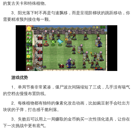
的复古关卡和特殊植物。
3、阳光落下时不再是匀速飘移，而是呈现阶梯状的跳跃移动，你
需要精准预判接住每一颗。
游戏优势
1、单局节奏非常紧凑，僵尸波次间隔缩短了三成，几乎没有喘气
的空档去慢慢布置防线。
2、每株植物都有独特的像素化攻击动画，比如豌豆射手会吐出方
块状的子弹，打击感干脆利落。
3、失败后可以用上一局赚取的金币购买一次性强化道具，让你在
下一次挑战中更有底气。