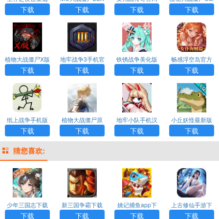
脱官方正版下载
PAND版下载
版下载
d手机版下载
下载
下载
下载
下载
植物大战僵尸X版
地牢战争3手机官
铁锈战争美化版
畅感浮空岛官方
下载
方中文版
手游安卓最新版
版下载
下载
下载
下载
下载
纸上战争手机版
植物大战僵尸原
地牢小队手机汉
小丘妖怪最新版
安装包下载
神版下载安装
化版
本下载
下载
下载
下载
下载
猜您喜欢:
少年三国志下载
新三国争霸下载
姚记捕鱼app下
上古修仙手游下
载
载
下载
下载
下载
下载