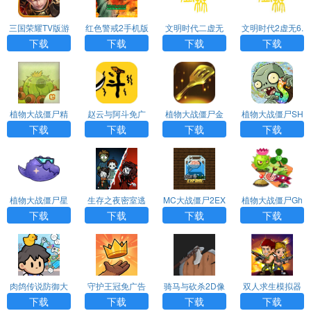
三国荣耀TV版游
红色警戒2手机版
文明时代二虚无
文明时代2虚无6.
戏APP下载
中文版下载
0最新版
下载
下载
下载
下载
植物大战僵尸精
赵云与阿斗免广
植物大战僵尸金
植物大战僵尸SH
华版手游官方最
告版下载
铲铲版手机最新
UTTLE版手机版
下载
下载
下载
下载
新版
版
下载
植物大战僵尸星
生存之夜密室逃
MC大战僵尸2EX
植物大战僵尸Gh
座版手机最新版
脱官方正版下载
PAND版下载
Tr版手机官方版
下载
下载
下载
下载
下载
下载
肉鸽传说防御大
守护王冠免广告
骑马与砍杀2D像
双人求生模拟器
战安卓手机版下
版下载
素版手机版下载
下载安装手机版
下载
下载
下载
下载