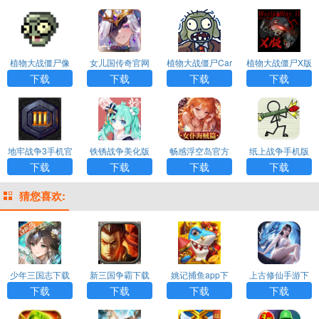
载
植物大战僵尸像
女儿国传奇官网
植物大战僵尸Car
植物大战僵尸X版
素版手游下载官
版下载
d手机版下载
下载
下载
下载
下载
下载
方正版
地牢战争3手机官
铁锈战争美化版
畅感浮空岛官方
纸上战争手机版
方中文版
手游安卓最新版
版下载
安装包下载
下载
下载
下载
下载
猜您喜欢:
少年三国志下载
新三国争霸下载
姚记捕鱼app下
上古修仙手游下
载
载
下载
下载
下载
下载