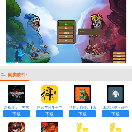
同类软件:
新秩序：世界末
赵云与阿斗免广
植物大战僵尸1原
北方绝境下载中
日汉化版游戏AP
告版下载
版下载中文版
文版
下载
下载
下载
下载
P下载