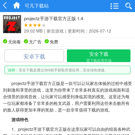
可凡下载站
projectz手游下载官方正版 1.4
29.02 MB
|
射击游戏
|
更新时间：2026-07-12
无病毒
无广告
免费
安全下载
安卓下载
需下载应用市场
说明：
安全下载是通过360助手获取所需应用，安全绿色便捷。
projectz手游下载官方正版是一款可以让玩家在体验的过程中感受
到刺激和享受的游戏，这里为你带来了非常多样真实的游戏画面和适
合情景的游戏音效，让玩家可以感受到身临其境的感觉。这里还为每
一位玩家都准备了非常多的枪支武器，用户需要利用这些来击败所有
的敌人获得更加丰厚的奖励，是一款非常值得下载的游戏。
游戏特色
1、projectz手游下载官方正版在这里玩家可以自由的组装各种武