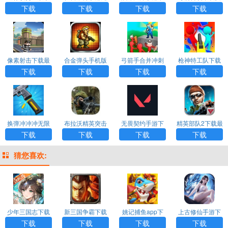
游下载
费下载
载中文版
卓版安装
下载
下载
下载
下载
像素射击下载最
合金弹头手机版
弓箭手合并冲刺
枪神特工队下载
新版国际服
下载中文版
游戏
手机版中文
下载
下载
下载
下载
换弹冲冲冲无限
布拉沃精英突击
无畏契约手游下
精英部队2下载最
金币最新版
队游戏下载
载官方版
新版
下载
下载
下载
下载
猜您喜欢:
少年三国志下载
新三国争霸下载
姚记捕鱼app下
上古修仙手游下
载
载
下载
下载
下载
下载