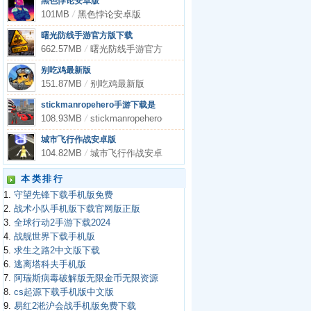
黑色悖论安卓版
101MB
/
黑色悖论安卓版
曙光防线手游官方版下载
662.57MB
/
曙光防线手游官方版下载
别吃鸡最新版
151.87MB
/
别吃鸡最新版
stickmanropehero手游下载是
108.93MB
/
stickmanropehero手游下载是
城市飞行作战安卓版
104.82MB
/
城市飞行作战安卓版
本类排行
1.
守望先锋下载手机版免费
2.
战术小队手机版下载官网版正版
3.
全球行动2手游下载2024
4.
战舰世界下载手机版
5.
求生之路2中文版下载
6.
逃离塔科夫手机版
7.
阿瑞斯病毒破解版无限金币无限资源
8.
cs起源下载手机版中文版
9.
易红2淞沪会战手机版免费下载