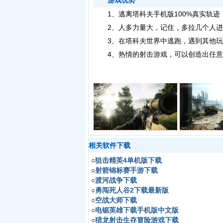
游戏优势
1、
逃离塔科夫手机版
100%真实轨
2、人多力量大，记住，多拉几个人进
3、在塔科夫世界中逃跑，遇到其他玩
4、热情的射击游戏，可以创造出任意
相关软件下载
○
狙击精英4单机版下载
○
射箭锦标赛手游下载
○
渡河战争下载
○
勇闯死人谷2下载最新版
○
空战大师下载
○
电锯英雄下载手机版中文版
○
猎龙射击生存冒险游戏下载