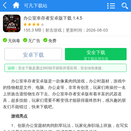
可凡下载站
办公室幸存者安卓版下载 1.4.5
155.3 MB
|
射击游戏
|
更新时间：2026-08-03
无病毒
无广告
免费
安全下载
安卓下载
需下载应用市场
说明：
安全下载是通过360助手获取所需应用，安全绿色便捷。
办公室幸存者安卓版是一款像素肉鸽游戏，办公时题材，游戏中
的怪物都是文件、电脑、办公桌等，非常有创意，玩家们将操控一名
上班族击退怪物生存下去。办公室幸存者安卓版有着丰富的武器道
具，超多技能，玩家们需要不断变强才能获得最终胜利，感兴趣的朋
友们不能错过，快来下载吧。
游戏亮点
1、创新办公室题材肉鸽割草玩法，玩家化身职场上班族，在写实