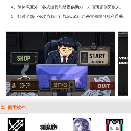
4、除休息区外，各式道具能够提供助力，方便玩家剿灭敌人。
5、扛过全部小怪攻势就会迎战BOSS，击杀首领即可顺利通关。
同类软件: