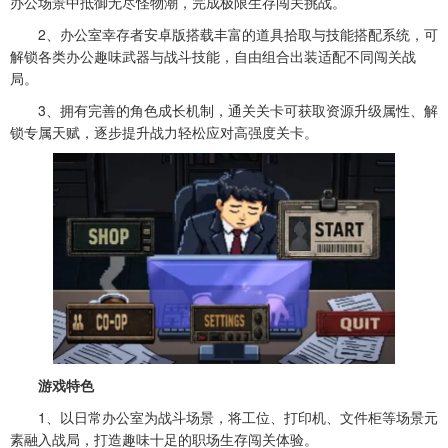
办公场景中抵御无尽怪物潮，完成极限生存闯关挑战。
2、办公室幸存者安卓版搭载丰富的道具拾取与技能搭配系统，可
解锁各类办公趣味武器与战斗技能，自由组合出装适配不同闯关战
局。
3、拥有完善的角色成长机制，通关关卡可获取资源升级属性、解
锁专属天赋，逐步提升战力轻松应对高强度关卡。
游戏特色
1、以日常办公室为战斗场景，将工位、打印机、文件柜等场景元
素融入战局，打造趣味十足的职场生存闯关体验。