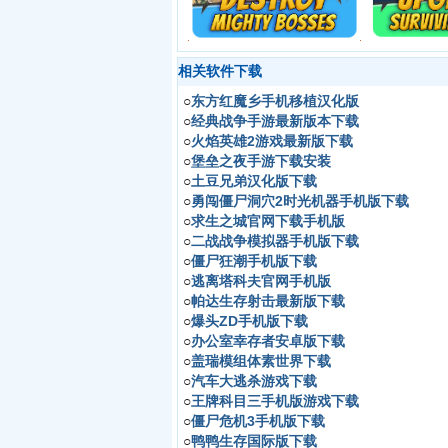
相关软件下载
○
东方红魔乡手机移植汉化版
○
经典战争手游最新版本下载
○
火焰英雄2游戏最新版下载
○
堡垒之夜手游下载安装
○
土豆兄弟汉化版下载
○
勇闯僵尸洞穴2时光机器手机版下载
○
求生之城官网下载手机版
○
二战战争模拟器手机版下载
○
僵尸狂潮手机版下载
○
逃离塔科夫官网手机版
○
帕达生存射击最新版下载
○
爆头ZD手机版下载
○
办公室幸存者安卓版下载
○
盖瑞模组体素世界下载
○
汽车大逃杀游戏下载
○
王牌科目三手机版游戏下载
○
僵尸危机3手机版下载
○
鸭鸭生存国际版下载