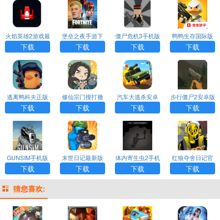
火焰英雄2游戏最
堡垒之夜手游下
僵尸危机3手机版
鸭鸭生存国际版
新版下载
载安装
下载
下载
下载
下载
下载
下载
逃离鸭科夫正版
修仙宗门搜打撤
汽车大逃杀安卓
步行僵尸2安卓版
免费下载
无广告版下载
版下载
下载
下载
下载
下载
下载
GUNSIM手机版
末世日记最新版
体内寄生虫2手机
红狼夺舍日记官
安卓手游下载
手游下载
版下载
方版下载
下载
下载
下载
下载
猜您喜欢: