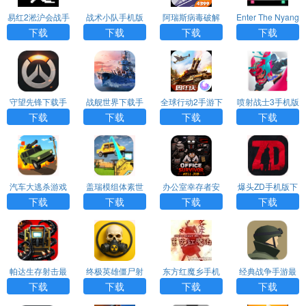
易红2淞沪会战手
战术小队手机版
阿瑞斯病毒破解
Enter The Nyang
机版免费下载
下载官网版正版
版无限金币无限
eon最新版
下载
下载
下载
下载
资源
守望先锋下载手
战舰世界下载手
全球行动2手游下
喷射战士3手机版
机版免费
机版
载2024
下载安装中文
下载
下载
下载
下载
汽车大逃杀游戏
盖瑞模组体素世
办公室幸存者安
爆头ZD手机版下
下载
界下载
卓版下载
载
下载
下载
下载
下载
帕达生存射击最
终极英雄僵尸射
东方红魔乡手机
经典战争手游最
新版下载
击专家最新版下
移植汉化版
新版本下载
下载
下载
下载
下载
载