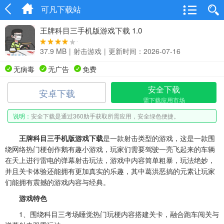
可凡下载站
王牌科目三手机版游戏下载 1.0
37.9 MB
|
射击游戏
|
更新时间：2026-07-16
无病毒
无广告
免费
安全下载
安卓下载
需下载应用市场
说明：
安全下载是通过360助手获取所需应用，安全绿色便捷。
王牌科目三手机版游戏下载
是一款射击类型的游戏，这是一款围
绕网络热门梗创作鹅有趣小游戏，玩家们需要驾驶一亮飞起来的车辆
在天上进行雷电的弹幕射击玩法，游戏中内容简单粗暴，玩法绝妙，
并且关卡体验还能拥有更加真实的乐趣，其中葛洪恶搞的元素让玩家
们能拥有震撼的游戏内容与经典。
游戏特色
1、围绕科目三考场睡觉热门玩梗内容搭建关卡，融合跑车闯关与