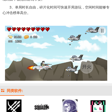
3、单局时长自由，碎片化时间可快速开局游玩，空闲时间能够专
心冲击榜单高分。
同类软件: