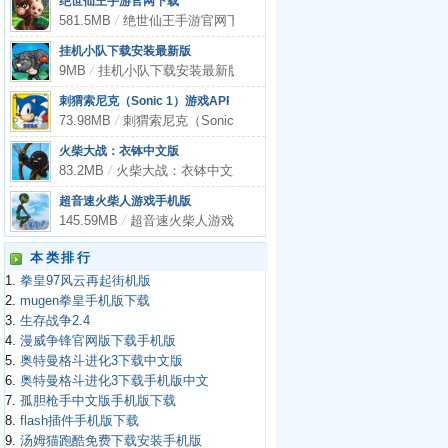
绝世仙王手游官网下载
581.5MB
/
绝世仙王手游官网下载
挂机小队下载安装最新版
9MB
/
挂机小队下载安装最新版
刺猬索尼克（Sonic 1）游戏APP下载
73.98MB
/
刺猬索尼克（Sonic 1）游戏APP下载
火柴大战：衣钵中文版
83.2MB
/
火柴大战：衣钵中文版
超音速火柴人游戏手机版
145.59MB
/
超音速火柴人游戏手机版
本类排行
1.
拳皇97风云再起街机版
2.
mugen拳皇手机版下载
3.
生存战争2.4
4.
漫威争锋官网版下载手机版
5.
奥特曼格斗进化3下载中文版
6.
奥特曼格斗进化3下载手机版中文
7.
孤胆枪手中文版手机版下载
8.
flash插件手机版下载
9.
汤姆猫跑酷免费下载安装手机版