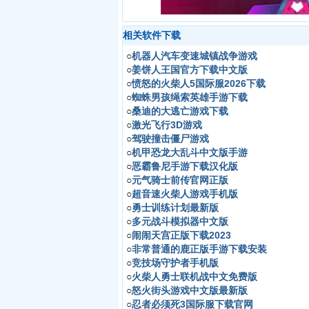
相关软件下载
○
机器人汽车变速城镇战争游戏
○
姜饼人王国官方下载中文版
○
愤怒的火柴人5国际服2026下载
○
蜘蛛男孩绳索英雄手游下载
○
桑迪的大逃亡游戏下载
○
激光飞行3D游戏
○
驾驶撞击僵尸游戏
○
机甲恐龙大乱斗中文版手游
○
恶霸鲁尼手游下载汉化版
○
元气骑士前传官网正版
○
超音速火柴人游戏手机版
○
勇士训练计划最新版
○
多元战斗模拟器中文版
○
闹闹天宫正版下载2023
○
非常普通的鹿正版手游下载安装
○
竞技场守护者手机版
○
火柴人勇士联机战中文免费版
○
怒火街头游戏中文版最新版
○
忍者必须死3国际服下载官网