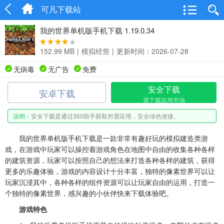
可凡下载站
我的世界单机版手机下载 1.19.0.34
152.99 MB
|
模拟经营
|
更新时间：2026-07-28
无病毒
无广告
免费
安全下载
安卓下载
需下载应用市场
说明：
安全下载是通过360助手获取所需应用，安全绿色便捷。
我的世界单机版手机下载是一款非常有趣好玩的模拟建造类游
戏，在游戏中玩家可以操控着游戏角色在地图中自由的收集各种各样
的建筑资源，玩家可以按照自己的想法来打造各种各样的建筑，获得
更多的乐趣体验，游戏的内容设计十分丰富，独特的像素世界可以让
玩家沉浸其中，各种各样的组件资源可以让玩家自由的运用，打造一
个独特的像素世界，感兴趣的小伙伴快来下载体验吧。
游戏特色