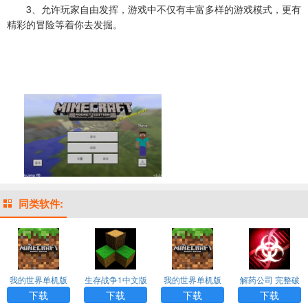
3、允许玩家自由发挥，游戏中不仅有丰富多样的游戏模式，更有
精彩的冒险等着你去发掘。
同类软件:
我的世界单机版
生存战争1中文版
我的世界单机版
解药公司 完整破
手机下载
下载
手机版
解版（Plague In
下载
下载
下载
下载
c）