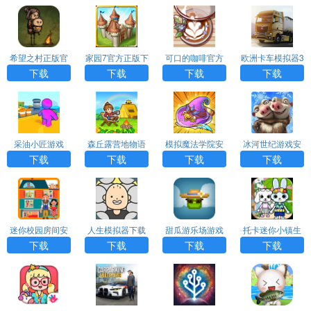
希望之村正版官
家园7官方正版下
可口的咖啡官方
欧洲卡车模拟器3
方版
载
版正版下载
内置Mod菜单
下载
下载
下载
下载
采油小匠游戏
森丘露营地物语
模拟魔法学院安
冰河世纪游戏安
汉化下载
卓版
卓版
下载
下载
下载
下载
迷你校园房间安
人生模拟器下载
甜瓜游乐场游戏
托卡迷你小镇生
卓版
正版
下载
活游戏
下载
下载
下载
下载