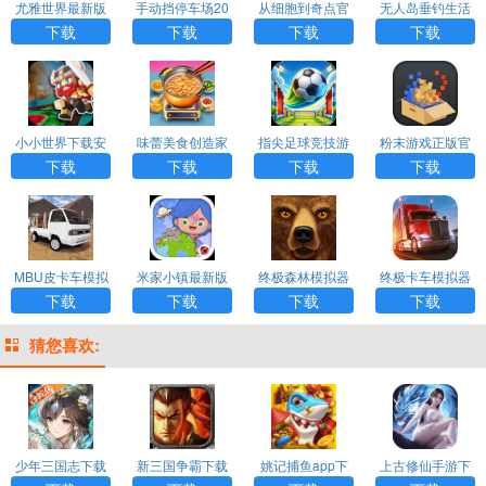
尤雅世界最新版
手动挡停车场20
从细胞到奇点官
无人岛垂钓生活
23下载安装
方正版
游戏
下载
下载
下载
下载
小小世界下载安
味蕾美食创造家
指尖足球竞技游
粉末游戏正版官
装
手机版
戏
方
下载
下载
下载
下载
MBU皮卡车模拟
米家小镇最新版
终极森林模拟器
终极卡车模拟器
器游戏
本下载
中文版
正版下载安装
下载
下载
下载
下载
猜您喜欢:
少年三国志下载
新三国争霸下载
姚记捕鱼app下
上古修仙手游下