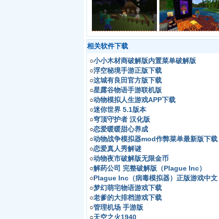
相关软件下载
○
小小木材商破解版内置菜单破解版
○
浮空秘境手游正版下载
○
这城有良田官方版下载
○
星露谷物语手游联机版
○
动物模拟人生游戏APP下载
○
迷你世界 5.1版本
○
穹顶守护者 汉化版
○
恋爱暖暖甜心养成
○
动物战争模拟器mod作弊菜单最新版下载（Animal
○
恋爱真人秀解谜
○
动物夜市破解版无限金币
○
解药公司 完整破解版（Plague Inc）
○
Plague Inc（病毒模拟器）正版游戏中文
○
梦幻萌宅物语游戏下载
○
老爹的大排档游戏下载
○
管理机场 手游版
○
天空之火1940