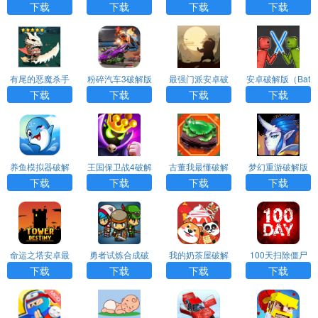
解版app下载
版破解版（Slime
完整破解版app
破解版（Hexapo
下载
下载
下载
下载
Legion）app
下载
lis）app下载
有尾的恶魔杀手
粉碎汽车3破解版
最强门派安卓破
安卓破解版（Bat
安卓破解版app
（Demolition De
解版最新版app
tle Playground）
下载
下载
下载
下载
下载
rby3）app下载
下载
app
养鱼模拟器破解
王国保卫战4破解
古董我最懂破解
梦幻重游破解版
版最新版app下
版全英雄无限钻
版安卓版app下
安卓版本app下
下载
下载
下载
下载
载
石下载
载
载
命运之塔安卓最
勇者试炼合成破
我的奶茶屋破解
100天扫除僵尸
新版破解版 app
解版最新app下
版安卓免广告版a
无限金币安卓破
下载
下载
下载
下载
下载
载
pp下载
解版（100DAY
S）app