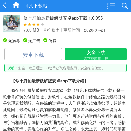
可凡下载站
修个肝仙最新破解版安卓app下载 1.0.055
73.3 MB
|
单机修改
|
更新时间：2026-07-21
无病毒
无广告
免费
安全下载
安卓下载
需下载应用市场
说明：
安全下载是通过360助手获取所需应用，安全绿色便捷。
【修个肝仙最新破解版安卓app下载介绍】
修个肝仙最新破解版安卓app下载（可凡下载站提供下载）是一
款非常好玩的修仙冒险手游软件。在这款软件中修仙之路的最终目标
是实现真我觉醒。在修炼的过程中，人们逐渐超越物质欲望，超越生
死轮回，最终达到心灵的解脱与觉醒。修仙者不再受外界环境所困
扰，拥有超凡脱俗的智慧与力量。他们可以超越时间与空间的束缚，
与宇宙相融合，体悟万物共通的真谛。成为修仙之路上的行者，感悟
生命的真谛，实现心灵的升华。修仙之路，永无止境，愿我们与宇宙