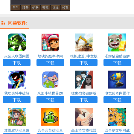
同类软件:
火柴人联盟内置
地铁跑酷牛津内
模拟建造3中文版
汤姆猫跑酷破解
功能菜单下载
购版内置菜单
无限金币无限等
版下载免费
下载
下载
下载
下载
级
我功夫特牛破解
米加小镇世界20
猛鬼宿舍破解版
电竞传奇内置作
版下载安装
26最新版破解版
MOD菜单下载
弊菜单手机版
下载
下载
下载
下载
无广告
放置农场安卓破
合合合英雄安卓
高山滑雪模拟器
回合制文明对战