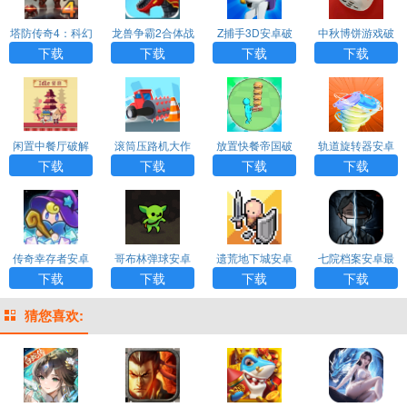
塔防传奇4：科幻
龙兽争霸2合体战
Z捕手3D安卓破
中秋博饼游戏破
塔防破解版（Def
争安卓破解版ap
解版（Z Catcher
解版最新版app
下载
下载
下载
下载
ense Legend
p下载
3D）app下载
下载
4）app
闲置中餐厅破解
滚筒压路机大作
放置快餐帝国破
轨道旋转器安卓
版（Idle Chines
战破解版（Drum
解版（Idle Fast F
破解版（Orbital
下载
下载
下载
下载
e Restaurant）a
Roller.IO）app
ood Empire）ap
Spinner）app
pp下载
p下载
传奇幸存者安卓
哥布林弹球安卓
遗荒地下城安卓
七院档案安卓最
破解版app下载
破解版（Pegli
破解版app下载
新破解版app下
下载
下载
下载
下载
n）app下载
载
猜您喜欢: