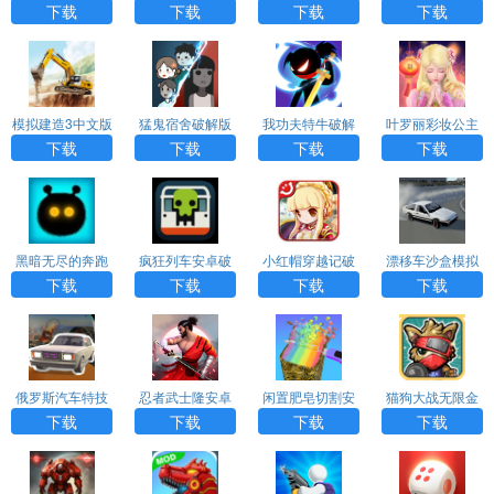
功能菜单下载
购版内置菜单
版下载免费
26最新版破解版
下载
下载
下载
下载
无广告
模拟建造3中文版
猛鬼宿舍破解版
我功夫特牛破解
叶罗丽彩妆公主
无限金币无限等
MOD菜单下载
版下载安装
无广告无限金币
下载
下载
下载
下载
级
钻石版最新版
黑暗无尽的奔跑
疯狂列车安卓破
小红帽穿越记破
漂移车沙盒模拟
安卓破解版（mu
解版（Crazy Trai
解版（Elphis）a
器破解版（Extre
下载
下载
下载
下载
rk）app下载
n）app下载
pp下载
me Drift）app下
载
俄罗斯汽车特技
忍者武士隆安卓
闲置肥皂切割安
猫狗大战无限金
安卓破解版（Ru
破解版（Takashi
卓破解版（Soap
币版破解版（Cat
下载
下载
下载
下载
ssian Car Stun
Ninja Warrior）a
Cutting）app下
War）app下载
t）app
pp
载