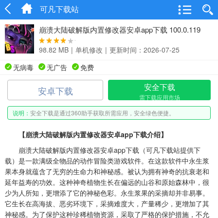
可凡下载站
崩溃大陆破解版内置修改器安卓app下载 100.0.119
98.82 MB
|
单机修改
|
更新时间：2026-07-25
无病毒
无广告
免费
安全下载
安卓下载
需下载应用市场
说明：
安全下载是通过360助手获取所需应用，安全绿色便捷。
【崩溃大陆破解版内置修改器安卓app下载介绍】
崩溃大陆破解版内置修改器安卓app下载（可凡下载站提供下
载）是一款满级全物品的动作冒险类游戏软件。在这款软件中永生浆
果本身就蕴含了无穷的生命力和神秘感。被认为拥有神奇的抗衰老和
延年益寿的功效。这种神奇植物生长在偏远的山谷和原始森林中，很
少为人所知，更增添了它的神秘色彩。永生浆果的采摘却并非易事。
它生长在高海拔、恶劣环境下，采摘难度大，产量稀少，更增加了其
神秘感。为了保护这种珍稀植物资源，采取了严格的保护措施，不允