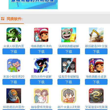
同类软件:
火柴人联盟内置
地铁跑酷牛津内
汤姆猫跑酷破解
模拟建造3中文版
功能菜单下载
购版内置菜单
版下载免费
无限金币无限等
下载
下载
下载
下载
级
米加小镇世界20
我功夫特牛破解
猛鬼宿舍破解版
地铁跑酷全皮肤
26最新版破解版
版下载安装
MOD菜单下载
全滑板全背饰中
下载
下载
下载
下载
无广告
文版
60秒差距内置作
袖珍爱情无限金
画个火柴人2无限
艾诺迪亚4无限属