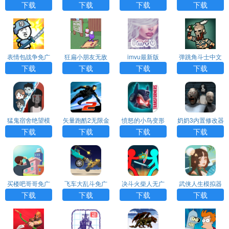
弊菜单手机版
币钞票游戏APP
生命版无敌版
性点技能点
下载
下载
下载
下载
表情包战争免广
狂扁小朋友无敌
imvu最新版
弹跳角斗士中文
告无限金币钻石
版手机版
无限金币
下载
下载
下载
下载
猛鬼宿舍绝望模
矢量跑酷2无限金
愤怒的小鸟变形
奶奶3内置修改器
式内置菜单版
币版
金刚无限金币钻
mod
下载
下载
下载
下载
石版
买楼吧哥哥免广
飞车大乱斗免广
决斗火柴人无广
武侠人生模拟器
告版
告无限金币版
告无限钻石无限
下载
下载
下载
下载
金币