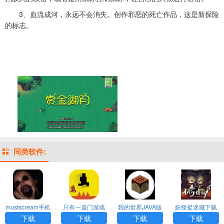
3、血流成河，永远不会消失。创作邪恶的死亡作品，这是新探险
的标志。
同类软件:
mustscream手机
只有一道门游戏
我的世界JAVA版
妖怪捉迷藏下载
版下载免费版
手机版下载
下载手机版最新
正版
下载
下载
下载
下载