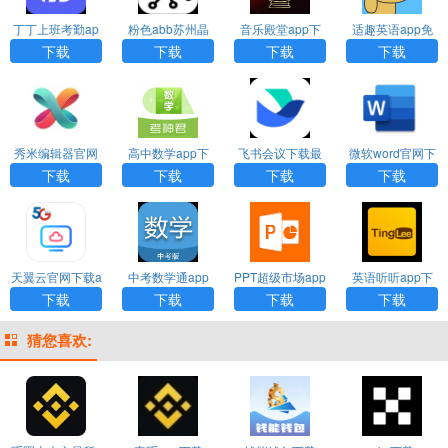
丁丁上班考勤ap
粉色abb苏州晶
音乐殿堂app下
适趣英语app免
p下载免费
体大全下载
载安装免费
费下载
下载
下载
下载
下载
秀米编辑器官网
高中数学app下
飞书会议下载最
微软word官网下
版
载安装最新版
新版
载
下载
下载
下载
下载
天翼云官网下载a
中考数学通app
PPT超级市场app
英语听听app下
pp
下载
免费版
载安装免费版
下载
下载
下载
下载
猜您喜欢: