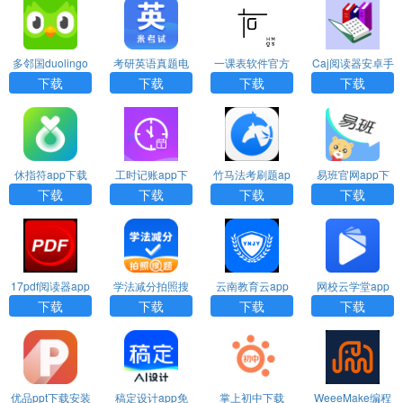
多邻国duolingo
考研英语真题电
一课表软件官方
Caj阅读器安卓手
官网app
子版
版下载
机版下载
下载
下载
下载
下载
休指符app下载
工时记账app下
竹马法考刷题ap
易班官网app下
载安装最新版
p下载
载最新版
下载
下载
下载
下载
17pdf阅读器app
学法减分拍照搜
云南教育云app
网校云学堂app
题app下载
下载最新版本安
下载安装官网版
下载
下载
下载
下载
卓版
优品ppt下载安装
稿定设计app免
掌上初中下载
WeeeMake编程