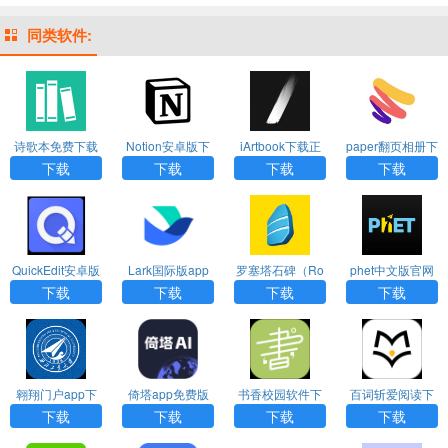
同类软件:
诗歌本免费下载
Notion安卓版下
iArtbook下载正
paper翻页相册下
安装安卓手机版
载
版免费2024
载官方原版
下载
下载
下载
下载
QuickEdit安卓版
Lark国际版app
罗塞塔石碑（Ro
phet中文版官网
下载
下载
setta Stone）ap
版下载
下载
下载
下载
下载
p免费版
翱翔门户app下
倚塔app免费版
书香校园软件下
百词斩爱阅读下
载安装官网版
载
载最新版
下载
下载
下载
下载