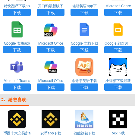
特快翻译下载ap
开口鸭最新版下
轻听英语app下
Microsoft Share
p
载
载安装官网版
Point中文版下载
下载
下载
下载
下载
Google 表格apk
Microsoft Office
Google 文档下载
Google 幻灯片下
下载
Mobile安卓版下
最新版
载最新版
下载
下载
下载
下载
载
Microsoft Teams
Microsoft Office
念念学英语下载
小词猫下载最新
手机版下载
365手机版下载
最新版
版
下载
下载
下载
下载
猜您喜欢:
币圈十大交易所a
安币app下载
钱能钱包下载
okx下载