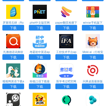
罗塞塔石碑（Ro
phet中文版官网
paper翻页相册下
winrar手机版下
setta Stone）ap
版下载
载官方原版
载
下载
下载
下载
下载
p免费版
扎雅德语词典软
考霸初中英语ap
工控技术平台ap
Moki ai（行程安
件下载
p官方下载
p官方版下载
排管理）APP官
下载
下载
下载
下载
方版
呱呱鸭英语下载a
聆狐口语下载最
医学考过吧官网
问果桌面最新版
pp最新版
新版
下载
本下载
下载
下载
下载
下载