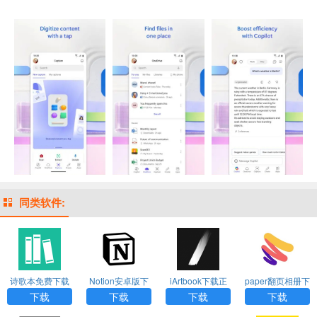
同类软件:
诗歌本免费下载
Notion安卓版下
iArtbook下载正
paper翻页相册下
安装安卓手机版
载
版免费2024
载官方原版
下载
下载
下载
下载