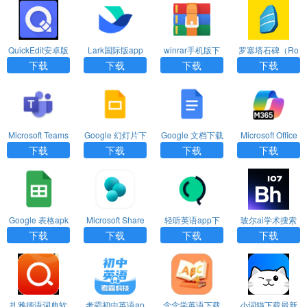
QuickEdit安卓版
Lark国际版app
winrar手机版下
罗塞塔石碑（Ro
下载
下载
载
setta Stone）ap
下载
下载
下载
下载
p免费版
Microsoft Teams
Google 幻灯片下
Google 文档下载
Microsoft Office
手机版下载
载最新版
最新版
Mobile安卓版下
下载
下载
下载
下载
载
Google 表格apk
Microsoft Share
轻听英语app下
玻尔ai学术搜索
下载
Point中文版下载
载安装官网版
官方版下载
下载
下载
下载
下载
扎雅德语词典软
考霸初中英语ap
念念学英语下载
小词猫下载最新