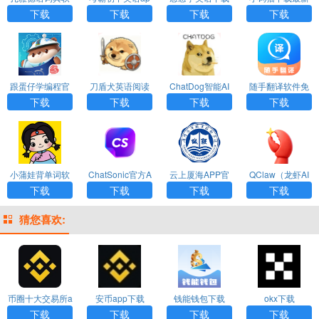
件下载
p官方下载
最新版
版
下载
下载
下载
下载
跟蛋仔学编程官
刀盾犬英语阅读
ChatDog智能AI
随手翻译软件免
方版下载
最新版下载
聊天下载
费版下载
下载
下载
下载
下载
小蒲娃背单词软
ChatSonic官方A
云上厦海APP官
QClaw（龙虾AI
件下载安装免费
PP免费下载
方正版下载
办公助手）APP
下载
下载
下载
下载
官方版
猜您喜欢:
币圈十大交易所a
安币app下载
钱能钱包下载
okx下载
pp下载
下载
下载
下载
下载