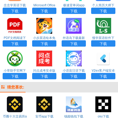
念念学英语下载
Microsoft Office
极速背单词app
个人简历大师下
最新版
365手机版下载
下载安装免费
载最新版
下载
下载
下载
下载
PDF文档阅读下
小步英语绘本免
外语岛下载最新
慢学英语软件下
载软件免费
费版下载
版
载免费
下载
下载
下载
下载
小草助手官网下
问点成考安卓版
小语宙日语下载
V2ex客户端安卓
载app
手机版
官方版
下载
下载
下载
下载
猜您喜欢:
币圈十大交易所a
安币app下载
钱能钱包下载
okx下载