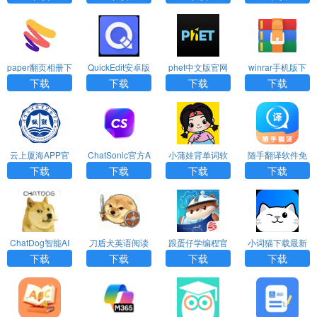
paper翻页相册下
QuickEdit安卓版
phet中文版官网
winrar手机版下
载官方原版
下载
版下载
载
下载
下载
下载
下载
云上厦海APP官
ChatSonic官方A
小蒲娃背单词软
随手翻译软件免
方正版下载
PP免费下载
件下载安装免费
费版下载
下载
下载
下载
下载
ChatDog智能AI
刀盾犬英语阅读
跟蛋仔学编程官
小词猫下载最新
聊天下载
最新版下载
方版下载
版
下载
下载
下载
下载