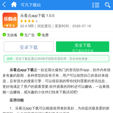
可凡下载站
乐看点app下载 1.0.0
32.6 MB
|
浏览通讯
|
更新时间：2026-07-16
无病毒
无广告
免费
安全下载
安卓下载
需下载应用市场
说明：
安全下载是通过360助手获取所需应用，安全绿色便捷。
乐看点app下载
是一款近期火爆热门的资讯软件app，软件内有很
多有趣的新闻，各种类型的应有尽有，用户可以按照自己的喜好来挑
选，且有强大的搜索引擎，可以很容易的帮你找到需要的资讯信息，
更好地满足了用户的观看需要;软件观看的同时还可以赚钱，一边看视
频一边赚钱，感兴趣的小伙伴们快来下载试试吧!
应用功能
1、乐看点app下载可以根据使用者的喜好，为你提供最喜爱的新