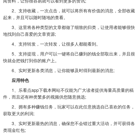
闻资料，让你很容易就可以看到更多的资讯;
2、支持收藏，一次点击，就可以将所有有价值的消息，全部收藏
起来，并且可以随时随地的查看。
3、这里将各种类型的文章都做了细致的归类，让使用者能够很快
地找到自己喜爱的文章资源;
4、支持转发，一次转发，让很多人都能看到。
5、支持提现，用户可以一键将自己赚到的钱全部取出来，并且很
快就会把钱打到你的账户上。
6、实时更新各类消息，让你能够及时得到最新的消息;
应用特色
1、乐看点app下载本网站不仅能为广大读者提供海量高质量的稿
件，而且还有种类繁多的视频供您随意挑选;
2、拥有多种赚钱任务，玩家可以在此任意挑选自己喜欢的任务，
获取更大的利润;
3、实时更新最热的消息，确保您不会错过重大活动，并可获得各
类现金红包;