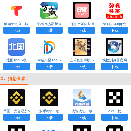
触电新闻官方版
幸福万盛最新版
日更计划官方版
弥勒头条app免
下载
下载
下载
费版下载
下载
下载
下载
下载
北国app下载
幸福东区app下
连环画安卓版下
快搜浏览器官网
载
载
版下载
下载
下载
下载
下载
猜您喜欢:
币圈十大交易所a
安币app下载
钱能钱包下载
okx下载
pp下载
下载
下载
下载
下载