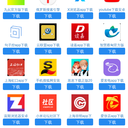
九幺官方版下载
俄罗斯搜索引擎
X浏览器app下载
youtube下载安卓
官方版下载
版
下载
下载
下载
下载
句子控app下载
云联盟app下载
读嘉app下载
智慧蔡甸官方版
下载
下载
下载
下载
下载
上海虹口app下
手机搜狐网安装
崽崽下载正版20
爱发电app下载
载
下载
25
免费
下载
下载
下载
下载
宙斯浏览器安卓
小米论坛社区下
上海崇明app下
爱张店app下载
版下载
载
载
下载
下载
下载
下载