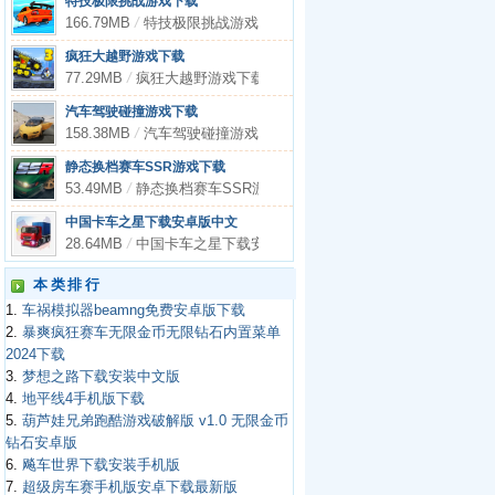
特技极限挑战游戏下载
166.79MB
/
特技极限挑战游戏下载
疯狂大越野游戏下载
77.29MB
/
疯狂大越野游戏下载
汽车驾驶碰撞游戏下载
158.38MB
/
汽车驾驶碰撞游戏下载
静态换档赛车SSR游戏下载
53.49MB
/
静态换档赛车SSR游戏下载
中国卡车之星下载安卓版中文
28.64MB
/
中国卡车之星下载安卓版中文
本类排行
1.
车祸模拟器beamng免费安卓版下载
2.
暴爽疯狂赛车无限金币无限钻石内置菜单
2024下载
3.
梦想之路下载安装中文版
4.
地平线4手机版下载
5.
葫芦娃兄弟跑酷游戏破解版 v1.0 无限金币
钻石安卓版
6.
飚车世界下载安装手机版
7.
超级房车赛手机版安卓下载最新版